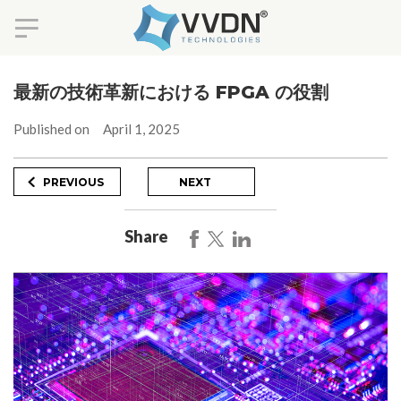
Skip
to
最新の技術革新における FPGA の役割
content
Published on
April 1, 2025
Post
Previous
Next
PREVIOUS
NEXT
Post
Post
navigation
Share