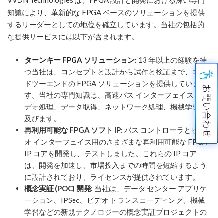
VVDN Technologies は、FPGA 設計と開発における深い専門
知識により、革新的な FPGA ベースのソリューションを提供
するリーダーとしての地位を確立しています。当社の包括的
な提供サービスには以下が含まれます。
ターンキー FPGA ソリューション:
13 年以上の経験を持
つ当社は、コンセプトと設計から試作と検証まで、エン
ドツーエンドの FPGA ソリューションを提供していま
す。当社の専門知識は、高速バス インターフェイス、ビ
デオ処理、データ取得、ネットワーク処理、機械学習に
及びます。
再利用可能な FPGA ソフト IP:
バス コントローラとビデ
オ インターフェイス用のさまざまな再利用可能な FPGA
IP コアを開発し、テストしました。これらの IP コア
は、開発を加速し、市場投入までの時間を短縮するよう
に設計されており、ライセンスが提供されています。
概念実証 (POC) 開発:
当社は、データ センター アプリケ
ーション、IPSec、ビデオ トランスコーディング、機械
学習などの新規テクノロジーの概念実証プロジェクトの