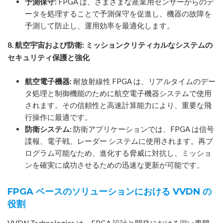
予測保守:
FPGA は、さまざまな産業用センサーからのデ
ータを処理することで予測保守を促進し、機器の故障を
予測して防止し、運用効率を最適化します。
8. 航空宇宙および防衛: ミッションクリティカルなシステムの
セキュリティ保護と強化
航空電子機器:
耐放射線性 FPGA は、リアルタイムのデー
タ処理と制御機能のために航空電子機器システムで使用
されます。その信頼性と高速計算能力により、重要な飛
行操作に最適です。
防衛システム:
防衛アプリケーションでは、FPGA は信号
諜報、電子戦、レーダー システムに使用されます。再プ
ログラム可能なため、進化する脅威に対抗し、ミッショ
ンを確実に成功させるための迅速な更新が可能です。
FPGA ベースのソリューションにおける VVDN の
役割