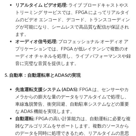
リアルタイム ビデオ処理:
ライブ ブロードキャストやス
トリーミング サービスでは、FPGA によってリアルタイ
ムのビデオ エンコード、デコード、トランスコーディン
グが可能になり、シームレスで高品質な配信が保証され
ます。
オーディオ信号処理:
プロフェッショナル オーディオ ア
プリケーションでは、FPGA が低レイテンシで複数のオ
ーディオ チャネルを処理し、ライブ パフォーマンスや録
音に完璧な音質を提供します。
5. 自動車：自動運転車とADASの実現
先進運転支援システム (ADAS):
FPGA は、センサーやカ
メラからの膨大な量のデータをリアルタイムで処理し、
車線逸脱警告、衝突回避、自動駐車システムなどの重要
な ADAS 機能を実現します。
自動運転:
FPGA の高い計算能力は、自動運転に必要な複
雑なアルゴリズムをサポートします。複数のソースから
のデータを同時に処理できるため、リアルタイムの意思