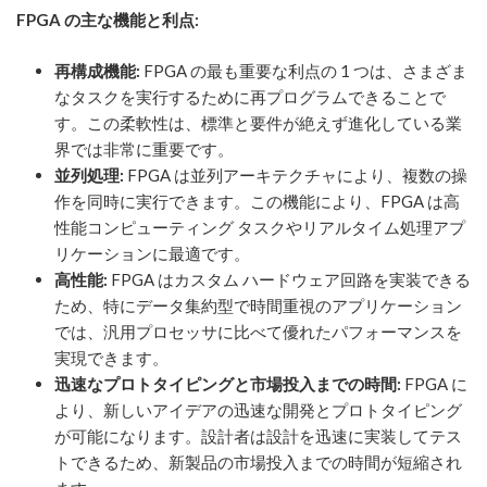
FPGA の主な機能と利点:
再構成機能:
FPGA の最も重要な利点の 1 つは、さまざま
なタスクを実行するために再プログラムできることで
す。この柔軟性は、標準と要件が絶えず進化している業
界では非常に重要です。
並列処理:
FPGA は並列アーキテクチャにより、複数の操
作を同時に実行できます。この機能により、FPGA は高
性能コンピューティング タスクやリアルタイム処理アプ
リケーションに最適です。
高性能:
FPGA はカスタム ハードウェア回路を実装できる
ため、特にデータ集約型で時間重視のアプリケーション
では、汎用プロセッサに比べて優れたパフォーマンスを
実現できます。
迅速なプロトタイピングと市場投入までの時間:
FPGA に
より、新しいアイデアの迅速な開発とプロトタイピング
が可能になります。設計者は設計を迅速に実装してテス
トできるため、新製品の市場投入までの時間が短縮され