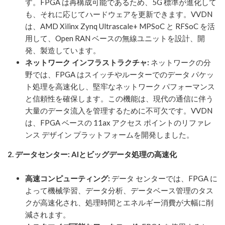
す。FPGA は再構成可能であるため、5G 標準が進化して
も、それに応じてハードウェアを更新できます。VVDN
は、AMD Xilinx Zynq Ultrascale+ MPSoC と RFSoC を活
用して、Open RAN ベースの無線ユニットを設計、開
発、製造しています。
ネットワーク インフラストラクチャ:
ネットワークの分
野では、FPGA はスイッチやルーターでのデータ パケッ
ト処理を高速化し、堅牢なネットワーク パフォーマンス
と信頼性を確保します。この機能は、現代の通信に伴う
大量のデータ流入を管理するために不可欠です。VVDN
は、FPGA ベースの 11ax アクセス ポイントのリファレ
ンス デザイン プラットフォームを開発しました。
2.
データセンター: AIとビッグデータ処理の高速化
高速コンピューティング:
データ センターでは、FPGA に
よって機械学習、データ分析、データベース管理のタス
クが高速化され、処理時間とエネルギー消費が大幅に削
減されます。