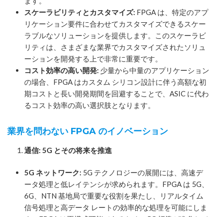
ます。
スケーラビリティとカスタマイズ:
FPGA は、特定のアプ
リケーション要件に合わせてカスタマイズできるスケー
ラブルなソリューションを提供します。このスケーラビ
リティは、さまざまな業界でカスタマイズされたソリュ
ーションを開発する上で非常に重要です。
コスト効率の高い開発:
少量から中量のアプリケーション
の場合、FPGA はカスタム シリコン設計に伴う高額な初
期コストと長い開発期間を回避することで、ASIC に代わ
るコスト効率の高い選択肢となります。
業界を問わない FPGA のイノベーション
通信: 5G とその将来を推進
5G ネットワーク:
5G テクノロジーの展開には、高速デ
ータ処理と低レイテンシが求められます。FPGA は 5G、
6G、NTN 基地局で重要な役割を果たし、リアルタイム
信号処理と高データ レートの効率的な処理を可能にしま