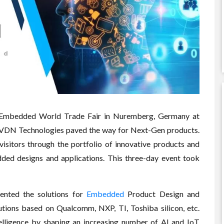
 Embedded World Trade Fair in Nuremberg, Germany at
VVDN Technologies paved the way for Next-Gen products.
isitors through the portfolio of innovative products and
ed designs and applications. This three-day event took
ented the solutions for
Embedded
Product Design and
ions based on Qualcomm, NXP, TI, Toshiba silicon, etc.
lligence by shaping an increasing number of AI and IoT