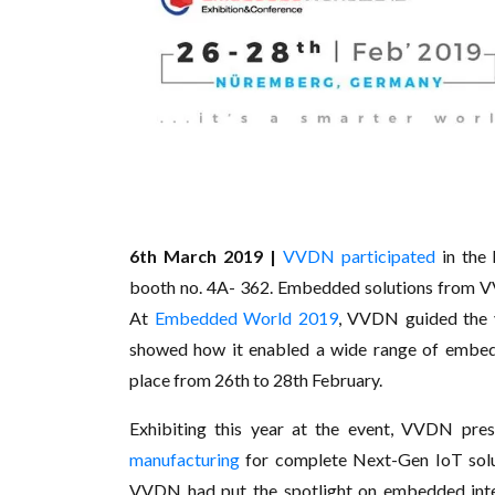
6th March 2019 |
VVDN participated
in the
booth no. 4A- 362. Embedded solutions from 
At
Embedded World 2019
, VVDN guided the v
showed how it enabled a wide range of embedd
place from 26th to 28th February.
Exhibiting this year at the event, VVDN pres
manufacturing
for complete Next-Gen IoT solut
VVDN had put the spotlight on embedded inte