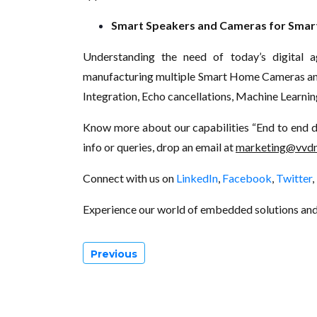
Smart Speakers and Cameras for Sma
Understanding the need of today’s digital a
manufacturing multiple Smart Home Cameras and
Integration, Echo cancellations, Machine Learning
Know more about our capabilities “End to end de
info or queries, drop an email at
marketing@vvdn
Connect with us on
LinkedIn
,
Facebook
,
Twitter
,
Experience our world of embedded solutions an
Previous