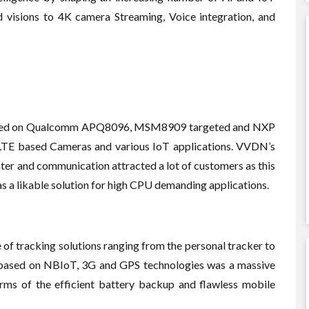
 visions to 4K camera Streaming, Voice integration, and
ased on Qualcomm APQ8096, MSM8909 targeted and NXP
, LTE based Cameras and various IoT applications. VVDN’s
ter and communication attracted a lot of customers as this
s a likable solution for high CPU demanding applications.
of tracking solutions ranging from the personal tracker to
r based on NBIoT, 3G and GPS technologies was a massive
erms of the efficient battery backup and flawless mobile