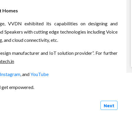
rt Homes
ge, VVDN exhibited its capabilities on designing and
 Speakers with cutting edge technologies including Voice
, and cloud connectivity, etc.
sign manufacturer and IoT solution provider”. For further
tech.in
Instagram
, and
YouTube
d get empowered.
Next