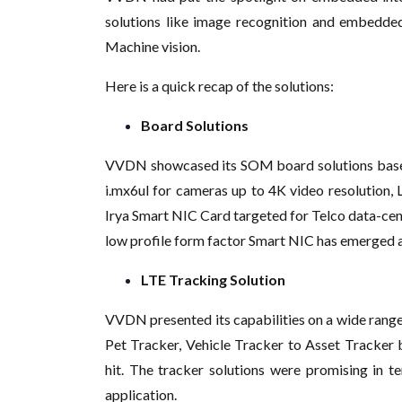
solutions like image recognition and embedded
Machine vision.
Here is a quick recap of the solutions:
Board Solutions
VVDN showcased its SOM board solutions b
i.mx6ul for cameras up to 4K video resolution
Irya Smart NIC Card targeted for Telco data-cen
low profile form factor Smart NIC has emerged a
LTE Tracking Solution
VVDN presented its capabilities on a wide range 
Pet Tracker, Vehicle Tracker to Asset Tracke
hit. The tracker solutions were promising in t
application.