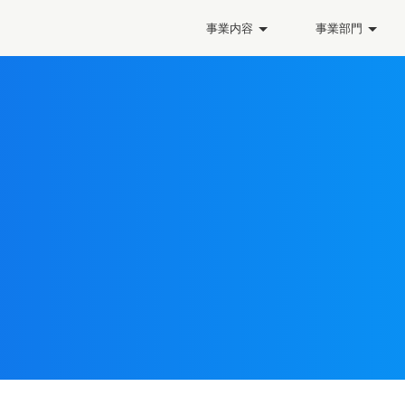
事業内容
事業部門
VDNは5Gテストラボを開き、O-RAN、RCT、および相互運用性テストサービスを提供します
VVDNのビジョンビジネスユニットがAI／MLを使用したハイエンドカメラ・ソリューションの設計・製造能力を拡張
VVDN、SI、OEM、通信会社向けのエンタープライズ向けエンドツーエンドのプライベート 5G ソリューションを開始
Why is Data Lake the next big thing in Data management and optimiz