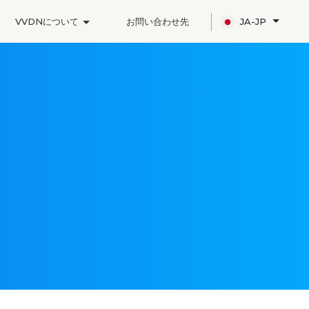
VVDNについて
お問い合わせ先
JA-JP
ation?
VVDN ザイリンクスT1 Telcoアクセラレータカード 5G IPソフトウェアを発表
VVDNのビジョンビジネスユニットがAI／MLを使用したハイエンドカメラ・ソリューションの設計・製造能力を拡張
VVDN は、グローバル市場向けの自動車エンジニアリングおよび製造サービスを追加して、サービス ポートフォリオを強化します。