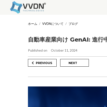
Skip
to
ホーム
VVDNについて
ブログ
content
自動車産業向け GenAI: 進
Published on
October 11, 2024
Post
Previous
Next
PREVIOUS
NEXT
Post
Post
navigation