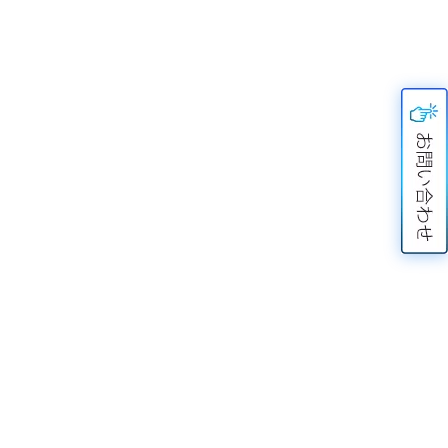
最適化のための次の大きな課題なの
か？
Dec 01, 2021
クラウド Make in India – インド、そ
してグローバルOEMに変革をもたら
す
Jan 25, 2021
ネットワーククラウドが管理するネ
ットワークデバイス(Wi-Fi、スイッ
チ、NAS)について知りたいことが
ここに。
Jan 27, 2021
高信頼性標準リアルタイム通信サー
ビス：WebRTC
Jan 27, 2021
VVDNの映像データクラウドソリュ
ーションの紹介 - For New
Normal
Apr 16, 2021