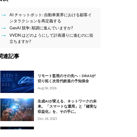
AI チャットボット: 自動車業界における顧客イ
ンタラクションを再定義する
GenAI 競争: 順調に進んでいますか?
VVDN はどのようにして計画通りに進むのに役
立ちますか?
関連記事
リモート監視のその先へ：DRASが
切り拓く次世代鉄道の予知保全
Aug 06, 2026
生成AIが変える、ネットワークの未
来。 「スマートな運用」と「確実な
収益化」を、その手に。
Dec 24, 2025
エージェント型AIでビジネスを加速
する