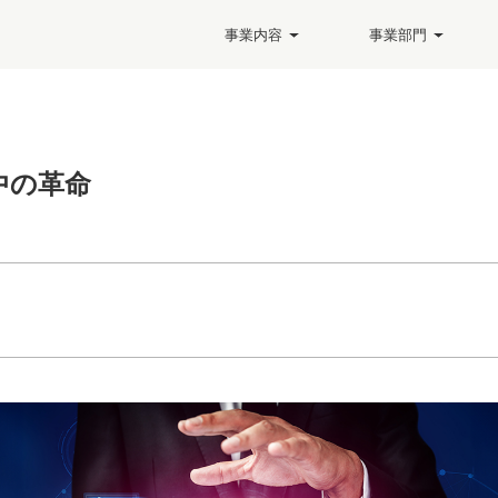
事業内容
事業部門
は5Gテストラボを開き、O-RAN、RCT、および相互運用性テストサービスを提供します
VVDNのビジョンビジネスユニットがAI／MLを使用したハイエンドカメラ・ソリューションの設計・製造能力を拡張
VVDN、SI、OEM、通信会社向けのエンタープライズ向けエンドツーエンドのプライベート 5G ソリューションを開始
Why is Data Lake the next big thing in Data management and optimiz
行中の革命