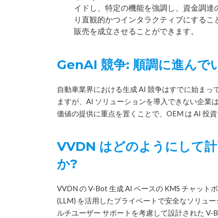
イドし、特定の機能を強調し、資金調達
り直観的かつインタラクティブにすること
販売を成立させることができます。
GenAI 競争: 順調に進ん
自動車業界における生成 AI 競争はすでに始まっ
ますが、AI ソリューションを導入できない企
価値の提供に重点を置くことで、OEM は AI 
VVDN はどのようにして
か?
VVDN の V-Bot 生成 AI ベースの KMS チ
(LLM) を活用したプライベートで安全なソリ
ルチユーザー サポートを考慮して設計された V-