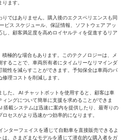
まります。
わりではありません。購入後のエクスペリエンスも同
サービス スケジュール、保証情報、ソフトウェア アッ
応し、顧客満足度を高めロイヤルティを促進するリア
なく、積極的な場合もあります。このテクノロジーは、メ
測することで、車両所有者にタイムリーなリマインダ
可能性を減らすことができます。予知保全は車両のパ
ぬ修理コストを削減します。
した。 AI チャットボットを使用すると、顧客は車
ティングについて簡単に支援を求めることができま
I 搭載システムは迅速に案内を提供したり、最寄りの
プロセスがより迅速かつ効率的になります。
型インターフェイスを通じて自動車を直接販売できるよ
トは、さまざまなモデルを通じて潜在的な購入者をガ