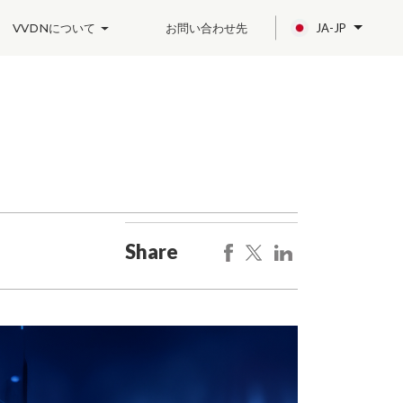
VVDNについて
お問い合わせ先
JA-JP
ation?
VVDN ザイリンクスT1 Telcoアクセラレータカード 5G IPソフトウェアを発表
VVDNのビジョンビジネスユニットがAI／MLを使用したハイエンドカメラ・ソリューションの設計・製造能力を拡張
VVDN は、グローバル市場向けの自動車エンジニアリングおよび製造サービスを追加して、サービス ポートフォリオを強化します。
Share