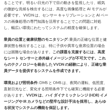
ることです。明るい日光の下で目の動きを監視したり、眠気
の微妙な兆候を検出するには、高度な画像処理と AI モデルが
必要です。 VVDN は、センサー キャリブレーションと AI ベー
スの画像処理の専門知識を活用することでこの問題に対処
し、幅広い環境にわたってシステムの精度を確保します。
乗員の位置と健康状態のモニタリング:
乗員の正確な位置と健
康状態を検出することは、特に子供や異常な座席位置の場合
には困難な場合があります。
この課題を克服するには、高度
なシート センサーと赤外線イメージングが不可欠です。これ
らのテクノロジーを統合した VVDN の経験により、正確な乗
員データを提供するシステムを作成できます。
環境および照明条件:
DMS と OMS は、夜間の運転、低照度、
直射日光など、変化する照明条件下でも確実に機能する必要
があります。
VVDN は、ハイ ダイナミック レンジ (HDR) イメ
ージングや IR カメラなどの堅牢な設計手法を採用し、あらゆ
る状況でシステムの機能を保証します。