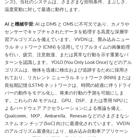
ンズ)。当社のシステムは、さまざまな照明条件、まぶしさ、
温度変動に対して最適に動作します。
AI と機械学習:
AI は DMS と OMS に不可欠であり、カメラや
センサーでキャプチャされたデータを処理する高度な深層学
習アルゴリズムを備えています。 VVDN は、畳み込みニュー
ラル ネットワーク (CNN) を活用してリアルタイムの画像処理
を行い、疲労、注意散漫、または異常な行動を示す重要なパ
ターンを認識します。 YOLO (You Only Look Once) などのアル
ゴリズムは、物体を迅速に検出および追跡するために採用さ
れており、リカレント ニューラル ネットワーク (RNN) または
長短期記憶 (LSTM) ネットワークは、時間の経過に伴うドライ
バーの動作をモデル化し、将来の行動の予測を可能にしま
す。これらの AI モデルは、GPU、DSP、または専用 NPU に
よるハードウェア アクセラレーションによる推論を備え、
Qualcomm、NXP、Ambarella、Renesas などのさまざまなシ
ステム オン チップ (SoC) 向けに最適化されています。 VVDN
のアルゴリズム最適化により、組み込み自動車アプリケーシ