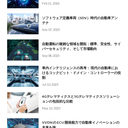
Feb 11, 2026
ソフトウェア定義車両（SDV）時代の自動車アン
テナ
Nov 07, 2025
自動運転の複雑な領域を開拓：標準、安全性、サイ
バーセキュリティ、そして市場動向
Sep 08, 2025
車内インテリジェンスの再考： 現代の自動車にお
けるコックピット・ドメイン・コントローラーの役
割
Jul 10, 2025
4Gテレマティクスと5Gテレマティクスソリューシ
ョンの包括的な比較
May 22, 2025
VVDN の ECU 開発能力で自動車イノベーションの
未来を強